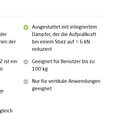
Ausgestattet mit integriertem
der
Dämpfer, der die Aufprallkraft
hen der
bei einem Sturz auf < 6 kN
reduziert
2 ist ein
Geeignet für Benutzer bis zu
 m
100 kg
Nur für vertikale Anwendungen
geeignet
ge
gleich