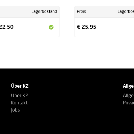
Lagerbestand
Preis
Lagerbe
22,50
€ 25,95
Über K2
Allg
Über K2
Allg
Kontakt
Priva
Jobs