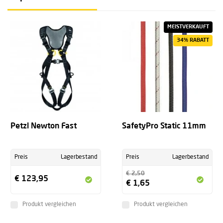
MEISTVERKAUFT
34% RABATT
Petzl Newton Fast
SafetyPro Static 11mm
Preis
Lagerbestand
Preis
Lagerbestand
€ 2,50
€ 123,95
€ 1,65
Produkt vergleichen
Produkt vergleichen