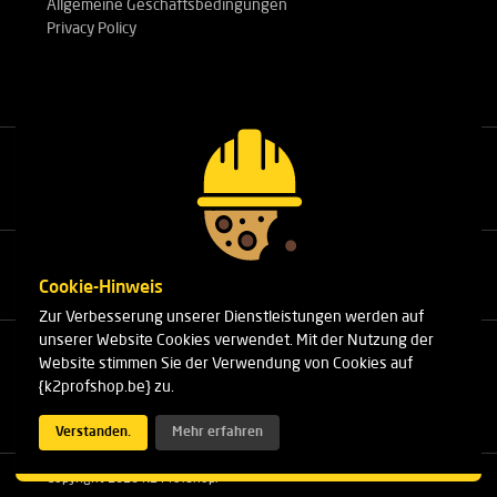
Allgemeine Geschäftsbedingungen
Privacy Policy
Rufen Sie unsere Experten an.
+32(0)3 303 14 53
Cookie-Hinweis
Zur Verbesserung unserer Dienstleistungen werden auf
unserer Website Cookies verwendet. Mit der Nutzung der
Cleydaellaan 10 Unit 8
Website stimmen Sie der Verwendung von Cookies auf
B-2630 Aartselaar
{k2profshop.be} zu.
Telefon:
+32(0)3 303 14 53
E-Mail:
info@k2profshop.be
Verstanden.
Mehr erfahren
Copyright 2026 K2 Profshop.