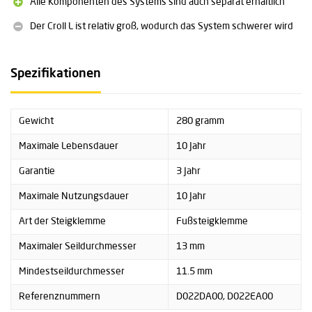
Alle Komponenten des Systems sind auch separat erhältlich
Der Croll L ist relativ groß, wodurch das System schwerer wird
Spezifikationen
Gewicht
280 gramm
Maximale Lebensdauer
10 Jahr
Garantie
3 Jahr
Maximale Nutzungsdauer
10 Jahr
Art der Steigklemme
Fußsteigklemme
Maximaler Seildurchmesser
13 mm
Mindestseildurchmesser
11.5 mm
Referenznummern
D022DA00, D022EA00