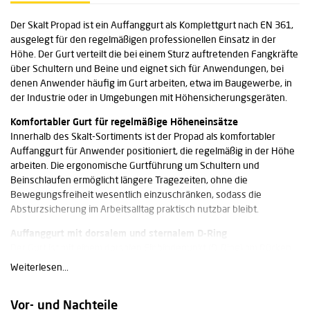
Der Skalt Propad ist ein Auffanggurt als Komplettgurt nach EN 361,
ausgelegt für den regelmäßigen professionellen Einsatz in der
Höhe. Der Gurt verteilt die bei einem Sturz auftretenden Fangkräfte
über Schultern und Beine und eignet sich für Anwendungen, bei
denen Anwender häufig im Gurt arbeiten, etwa im Baugewerbe, in
der Industrie oder in Umgebungen mit Höhensicherungsgeräten.
Komfortabler Gurt für regelmäßige Höheneinsätze
Innerhalb des Skalt-Sortiments ist der Propad als komfortabler
Auffanggurt für Anwender positioniert, die regelmäßig in der Höhe
arbeiten. Die ergonomische Gurtführung um Schultern und
Beinschlaufen ermöglicht längere Tragezeiten, ohne die
Bewegungsfreiheit wesentlich einzuschränken, sodass die
Absturzsicherung im Arbeitsalltag praktisch nutzbar bleibt.
Auffanggurt mit dorsalem und sternalem D-Ring
Der Gurt ist mit einem dorsalen Einbindepunkt (D-Ring) am Rücken
sowie einem sternalen D-Ring an der Brust ausgestattet. Je nach
Weiterlesen...
Arbeitssituation kann am Rücken-D-Ring z. B. ein Verbindungsmittel
mit integriertem Falldämpfer oder ein Höhensicherungsgerät
Vor- und Nachteile
angeschlagen werden, während der Brust-D-Ring für mitlaufende