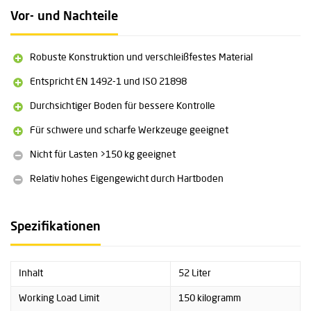
Technische Spezifikationen
Vor- und Nachteile
Volumen: 52 Liter
Maximale Traglast: 150 kg
Robuste Konstruktion und verschleißfestes Material
Eigengewicht: 3,5 kg
Maße offen: 28 x 26 x 85 cm (L x B x H)
Entspricht EN 1492-1 und ISO 21898
Maße geschlossen: 28 x 26 x 70 cm (L x B x H)
Durchsichtiger Boden für bessere Kontrolle
Hubhöhe: 85 cm
Material (Tasche): D1800*900 PVC-beschichtetes Polyester
Für schwere und scharfe Werkzeuge geeignet
Material (Boden): PEHD (Hartkunststoff)
Material (Hebebänder): 38 mm Polyester
Nicht für Lasten >150 kg geeignet
Fronttasche: transparent, A5-Format
Relativ hohes Eigengewicht durch Hartboden
Seitliche Griffschlaufen
Lichtdurchlässiger Boden für bessere Sicht
Zertifizierung: EN 1492-1, ISO 21898
Spezifikationen
Inhalt
52 Liter
Working Load Limit
150 kilogramm