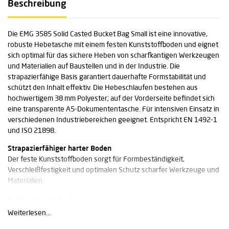
Beschreibung
Die EMG 3585 Solid Casted Bucket Bag Small ist eine innovative,
robuste Hebetasche mit einem festen Kunststoffboden und eignet
sich optimal für das sichere Heben von scharfkantigen Werkzeugen
und Materialien auf Baustellen und in der Industrie. Die
strapazierfähige Basis garantiert dauerhafte Formstabilität und
schützt den Inhalt effektiv. Die Hebeschlaufen bestehen aus
hochwertigem 38 mm Polyester; auf der Vorderseite befindet sich
eine transparente A5-Dokumententasche. Für intensiven Einsatz in
verschiedenen Industriebereichen geeignet. Entspricht EN 1492-1
und ISO 21898.
Strapazierfähiger harter Boden
Der feste Kunststoffboden sorgt für Formbeständigkeit,
Verschleißfestigkeit und optimalen Schutz scharfer Werkzeuge und
Materialien.
Premium-Hebebänder
Hebebänder aus 38 mm Polyester sorgen für hohe Zuverlässigkeit
Weiterlesen...
und sicheres Handling unter anspruchsvollen Bedingungen.