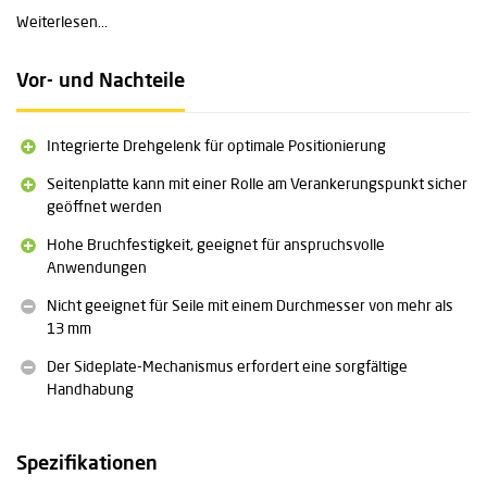
Das einzigartige Verriegelungssystem ermöglicht das Öffnen der
Weiterlesen...
Seitenplatte, während das Gerät am Anker befestigt bleibt, was für
zusätzliche Sicherheit und Effizienz sorgt.
Vor- und Nachteile
Zulässiger Seildurchmesser: 13 mm
Gewicht: 348 g
Mindestbruchfestigkeit (MBS): 36 kN
Integrierte Drehgelenk für optimale Positionierung
Arbeitslast (WLL): 8 kN
Seitenplatte kann mit einer Rolle am Verankerungspunkt sicher
Zertifizierung: CE
geöffnet werden
Ausführung: Erhältlich in Orange und Schwarz
Integrierter Wirbel
Hohe Bruchfestigkeit, geeignet für anspruchsvolle
Einzigartiges Sideplate-Öffnungssystem
Anwendungen
Nicht geeignet für Seile mit einem Durchmesser von mehr als
13 mm
Der Sideplate-Mechanismus erfordert eine sorgfältige
Handhabung
Spezifikationen