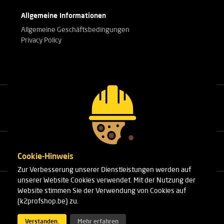
Allgemeine Informationen
Allgemeine Geschäftsbedingungen
Privacy Policy
Rufen Sie unsere Experten an.
+32(0)3 303 14 53
Cookie-Hinweis
Zur Verbesserung unserer Dienstleistungen werden auf
unserer Website Cookies verwendet. Mit der Nutzung der
Cleydaellaan 10 Unit 8
Website stimmen Sie der Verwendung von Cookies auf
B-2630 Aartselaar
{k2profshop.be} zu.
Telefon:
+32(0)3 303 14 53
E-Mail:
info@k2profshop.be
Verstanden.
Mehr erfahren