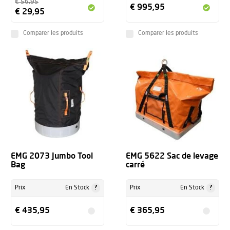
€ 56,95
€ 995,95
€ 29,95
Comparer les produits
Comparer les produits
EMG 2073 Jumbo Tool
EMG 5622 Sac de levage
Bag
carré
?
?
Prix
En Stock
Prix
En Stock
€ 435,95
€ 365,95