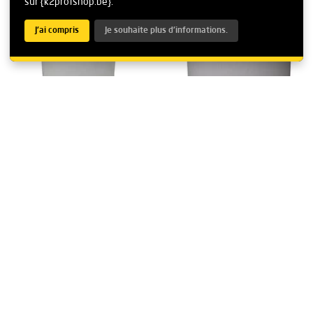
sur {k2profshop.be}.
J'ai compris
Je souhaite plus d'informations.
EMG 6165 Insert
EMG 6084 Upright
plastique vertical pour
Plastic for 4897
2787
?
Prix
En Stock
Prix
En Stock
€ 27,95
€ 23,95
Comparer les produits
Comparer les produits