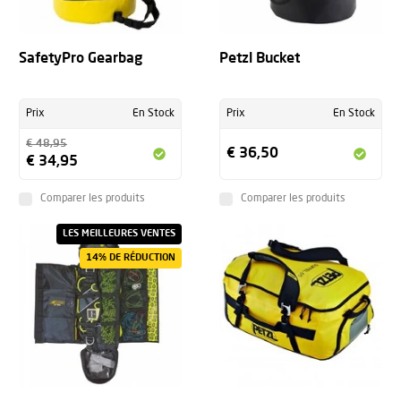
+
SafetyPro Gearbag
Petzl Bucket
Prix
En Stock
Prix
En Stock
€ 48,95
€ 36,50
€ 34,95
Comparer les produits
Comparer les produits
LES MEILLEURES VENTES
14% DE RÉDUCTION