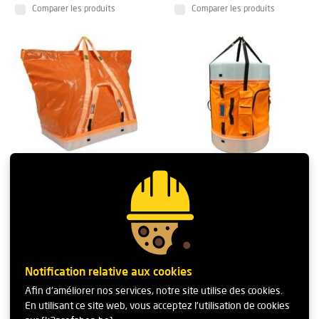
Comparer les produits
Comparer les produits
EMG 5327 Square Tool
EMG 5222 Tool Station
Bag
Lifting Bag
?
Prix
En Stock
Prix
En Stock
€ 349,95
€ 665,95
Notification relative aux cookies
Afin d'améliorer nos services, notre site utilise des cookies.
Comparer les produits
Comparer les produits
En utilisant ce site web, vous acceptez l'utilisation de cookies