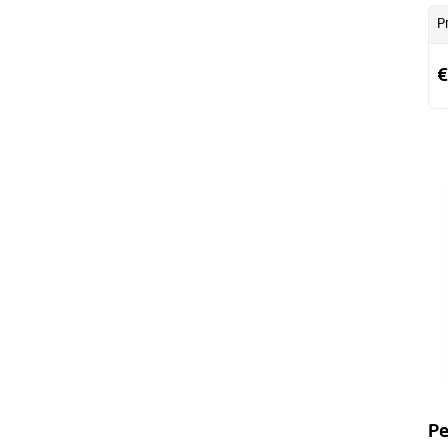
P
€
Pe