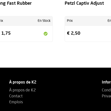
ng Fast Rubber
Petzl Captiv Adjust
rix
En Stock
Prix
En
 1,75
€ 2,50
À propos de K2
Info
À propos de K2
Condi
Contact
Priva
Emplois