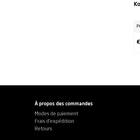
Ko
P
€
À propos des commandes
Modes de paiement
Frais d'expédition
Retours