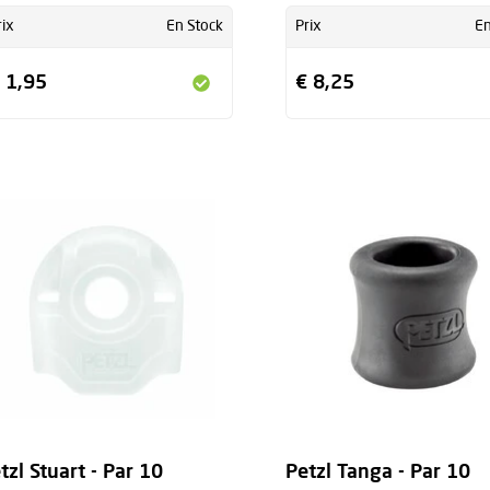
rix
En Stock
Prix
En
 1,95
€ 8,25
tzl Stuart - Par 10
Petzl Tanga - Par 10