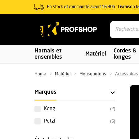
En stock et commandé avant 16:30h : Livraison l
Harnais et
Cordes &
Matériel
ensembles
longes
Home
Matériel
Mousquetons
Accessoires
Marques
Kong
(2)
Petzl
(6)