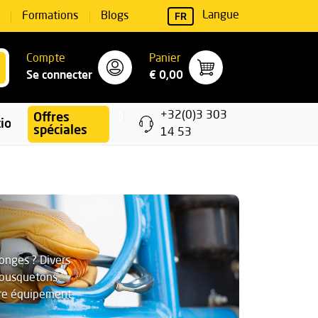
FR
Langue
Formations
Blogs
Compte
Panier
Se connecter
€ 0,00
+32(0)3 303
Offres
ions
spéciales
14 53
longes ? Divers
mousquetons.
otre équipement