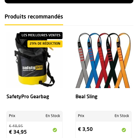
Produits recommandés
LES MEILLEURES VENTES
29% DE RÉDUCTION
SafetyPro Gearbag
Beal Sling
Prix
En Stock
Prix
En Stock
€ 48,95
€ 3,50
€ 34,95