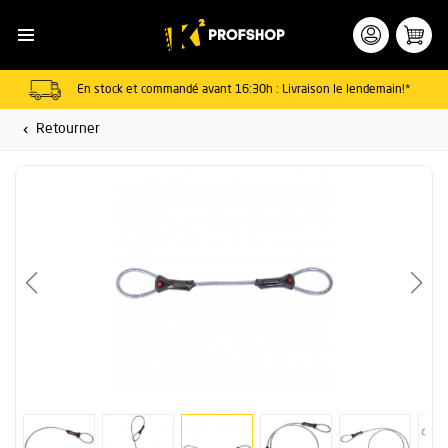
En stock et commandé avant 16:30h : Livraison le lendemain!*
Retourner