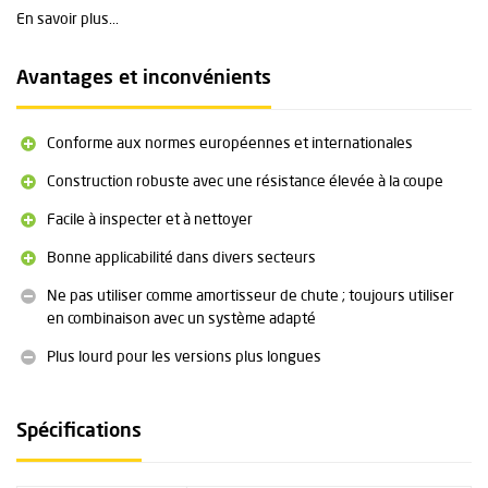
Inspection et entretien faciles
En savoir plus...
La gaine en plastique facilite l'inspection visuelle rapide et le
nettoyage, ce qui rend l'entretien efficace et fiable.
Avantages et inconvénients
Spécifications techniques
Variantes : 50 cm, 100 cm, 150 cm, 200 cm, 300 cm
Conforme aux normes européennes et internationales
Matériau : câble en acier galvanisé, aluminium, PVC, TPU,
polyamide
Construction robuste avec une résistance élevée à la coupe
Capacité de charge maximale : 12 kN
Facile à inspecter et à nettoyer
Longueur maximale avec amortisseur de chute/connecteur : 2
mètres
Bonne applicabilité dans divers secteurs
Certification : EN 795/B:2012, EN 354:2010, EN 566:2017, TS
16415/B:2013, ANSI/ASSE Z359.18-2017, EU 2016/425
Ne pas utiliser comme amortisseur de chute ; toujours utiliser
Température de fonctionnement : -34 °C à +54 °C
en combinaison avec un système adapté
Poids : en fonction de la longueur
Plus lourd pour les versions plus longues
Entretien et inspection obligatoires ; durée de vie illimitée si
contrôles périodiques corrects
Spécifications