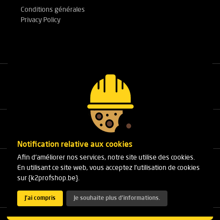
Conditions générales
Privacy Policy
Appelez nos experts
+32(0)3 303 14 53
Notification relative aux cookies
Afin d'améliorer nos services, notre site utilise des cookies.
Cleydaellaan 10 Unit 8
En utilisant ce site web, vous acceptez l'utilisation de cookies
B-2630 Aartselaar
sur {k2profshop.be}.
Téléphone:
+32(0)3 303 14 53
E-mail :
info@k2profshop.be
J'ai compris
Je souhaite plus d'informations.
Copyright 2026 K2 Profshop.