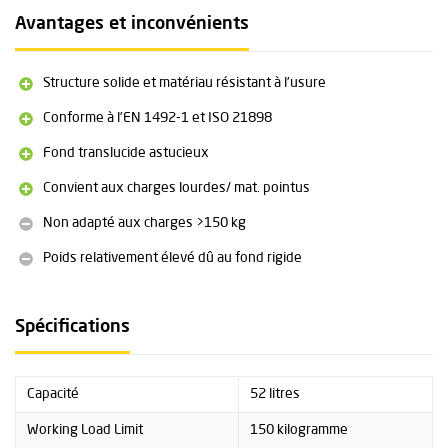
Volume : 52 litres
Avantages et inconvénients
Capacité de charge maximale : 150 kg
Poids : 3,5 kg
Dimensions ouvert : 28 x 26 x 85 cm (L x l x h)
Structure solide et matériau résistant à l’usure
Dimensions fermé : 28 x 26 x 70 cm (L x l x h)
Hauteur de levage : 85 cm
Conforme à l’EN 1492-1 et ISO 21898
Matière (sac) : polyester enduit PVC D1800*900
Fond translucide astucieux
Matière (fond) : PEHD (plastique rigide)
Matière (sangles) : polyester 38 mm
Convient aux charges lourdes/ mat. pointus
Poche avant transparente format A5
Poignées latérales
Non adapté aux charges >150 kg
Fond translucide pour visibilité intérieure
Poids relativement élevé dû au fond rigide
Certification : EN 1492-1, ISO 21898
Spécifications
Capacité
52 litres
Working Load Limit
150 kilogramme