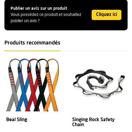
Selon la description du fabricant, ces maillons doivent répondre aux
Publier un avis sur un produit
exigences élevées des applications en alpinisme. La grande
Cliquez ici
Vous possédez ce produit et souhaitez
ouverture permet d'y insérer des boucles de câble.
publier un avis ?
-
Produits recommandés
Produit : Petzl : mousqueton William Ball Lock (ID : 50N313926)
-
Article simple, remplit parfaitement sa fonction.
-
Beal Sling
Singing Rock Safety
Chain
Lien rapide simple