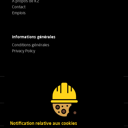
À propos de K2
-
Contact
Emplois
Lien fiable et de qualité
Informations générales
-
Conditions générales
Privacy Policy
Se ferme et s'ouvre exactement comme prévu et correspond
parfaitement aux attentes.
-
Appelez nos experts
+32(0)3 303 14 53
Excellent petit maillon en acier. Numéroté individuellement. Très
pratique pour le contrôle annuel.
Notification relative aux cookies
-