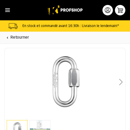
En stock et commandé avant 16:30h : Livraison le lendemain!*
Retourner