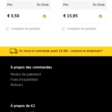
-
Prix
En Stock
Prix
En Stock
€ 3,50
€ 15,95
Maillon rapide : la solution la plus économique pour attacher des
Comparer les produits
Comparer les produits
câbles à des crochets. Ils disposent d'une ouverture suffisamment
large pour s'accrocher également à de grands œillets de pont.
-
En stock et commandé avant 16:30h : Livraison le lendemain!*
À propos des commandes
Excellent produit pour ce prix, finition de haute qualité. Non testé
sur le terrain, uniquement à domicile dans un environnement de
Modes de paiement
test.
Frais d'expédition
Retours
-
À propos de K2
Répond aux attentes