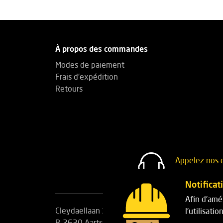
À propos des commandes
Modes de paiement
Frais d'expédition
Retours
Appelez nos 
+32(0)3 30
Notificat
Afin d'amél
Cleydaellaan 10 Unit 8
Téléphone:
+32(0)3 
l'utilisati