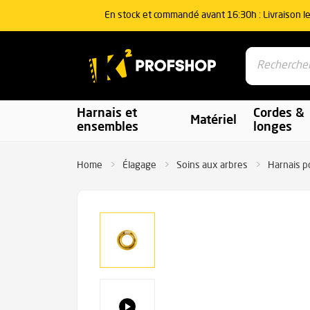
En stock et commandé avant 16:30h : Livraison l
Harnais et
Cordes &
Matériel
ensembles
longes
Home
Élagage
Soins aux arbres
Harnais p