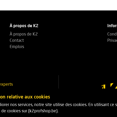
À propos de K2
Info
À propos de K2
Condi
Contact
Priva
Emplois
experts
3 14 53
ion relative aux cookies
iorer nos services, notre site utilise des cookies. En utilisant ce
303 14 53
on de cookies sur {k2profshop.be}.