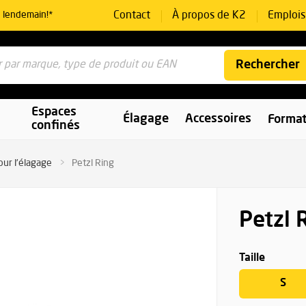
Contact
À propos de K2
Emplois
e lendemain!*
Rechercher
Espaces
Élagage
Accessoires
Format
confinés
our l’élagage
Petzl Ring
Petzl 
Taille
S