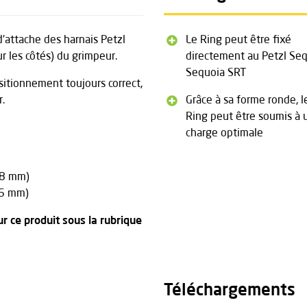
d'attache des harnais Petzl
Le Ring peut être fixé
r les côtés) du grimpeur.
directement au Petzl Se
Sequoia SRT
sitionnement toujours correct,
.
Grâce à sa forme ronde, l
Ring peut être soumis à 
charge optimale
28 mm)
46 mm)
r ce produit sous la rubrique
Téléchargements