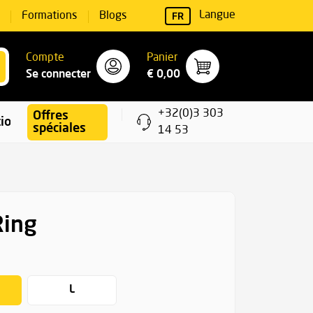
FR
Langue
Formations
Blogs
Compte
Panier
Se connecter
€ 0,00
+32(0)3 303
Offres
ions
spéciales
14 53
Ring
L