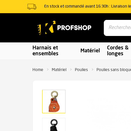
En stock et commandé avant 16:30h : Livraison l
Harnais et
Cordes &
Matériel
ensembles
longes
Home
Matériel
Poulies
Poulies sans bloqu