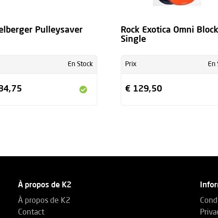
elberger Pulleysaver
Rock Exotica Omni Block
Single
En Stock
Prix
En 
84,75
€ 129,50
À propos de K2
Info
À propos de K2
Condi
Contact
Priva