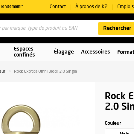
Contact
À propos de K2
Emplois
e lendemain!*
Rechercher
Espaces
Élagage
Accessoires
Format
confinés
eur
Rock Exotica Omni Block 2.0 Single
Rock E
2.0 Si
Couleur