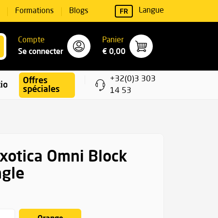
FR
Langue
Formations
Blogs
Compte
Panier
Se connecter
€ 0,00
+32(0)3 303
Offres
ions
spéciales
14 53
xotica Omni Block
ngle