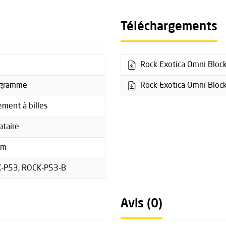
écurité et d'efficacité.
Téléchargements
kN
Rock Exotica Omni Block 
gramme
Rock Exotica Omni Block
ment à billes
rale
ataire
mm
-P53, ROCK-P53-B
Avis (0)