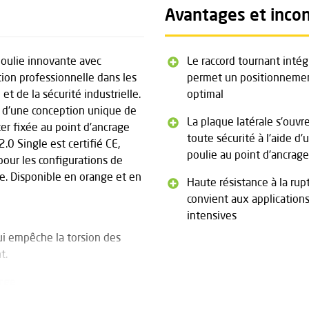
Avantages et inco
poulie innovante avec
Le raccord tournant intég
tion professionnelle dans les
permet un positionneme
et de la sécurité industrielle.
optimal
t d'une conception unique de
La plaque latérale s'ouvr
ster fixée au point d'ancrage
toute sécurité à l'aide d'
2.0 Single est certifié CE,
poulie au point d'ancrage
our les configurations de
e. Disponible en orange et en
Haute résistance à la rup
convient aux application
intensives
ui empêche la torsion des
t.
arge
ir la plaque latérale tout en