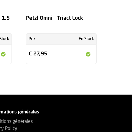
 1.5
Petzl Omni - Triact Lock
Stock
Prix
En Stock
€ 27,95
rmations générales
tions générales
cy Policy