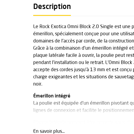
Description
Le Rock Exotica Omni Block 2.0 Single est une 
émerillon, spécialement conçue pour une utilisa
domaines de l'accès par corde, de la construction 
Grâce à la combinaison d'un émerillon intégré e
plaque latérale facile à ouvrir, la poulie peut re
pendant l'installation ou le retrait. L'Omni Block 
accepte des cordes jusqu'à 13 mm et est conçu p
charge exigeantes et les situations de sauvetag
noir.
Émerillon intégré
La poulie est équipée d'un émerillon pivotant q
lignes de connexion et facilite le positionnemen
Plaque latérale pouvant être ouverte sous ch
Le système de verrouillage unique permet d'ouvr
En savoir plus...