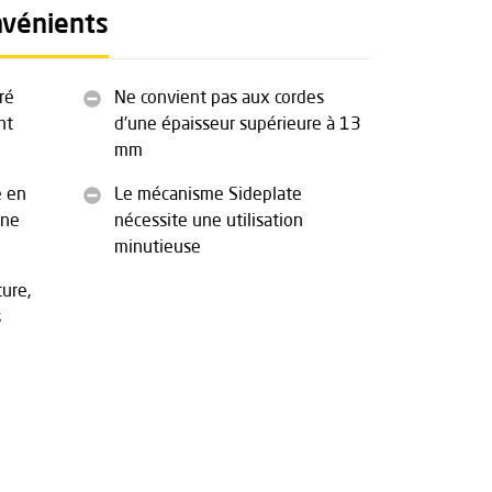
nvénients
ré
Ne convient pas aux cordes
nt
d'une épaisseur supérieure à 13
mm
e en
Le mécanisme Sideplate
une
nécessite une utilisation
minutieuse
ture,
s