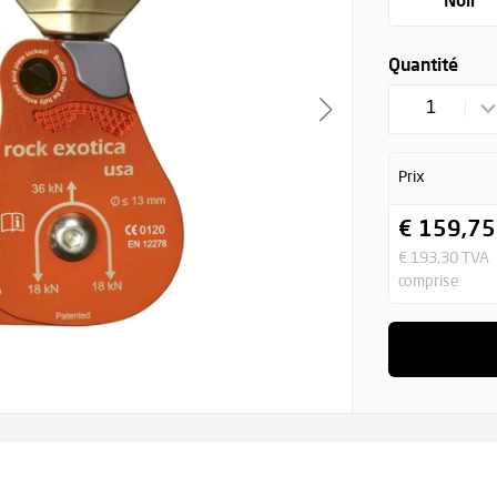
Noir
Quantité
1
Prix
€ 159,75
€ 193,30 TVA
comprise