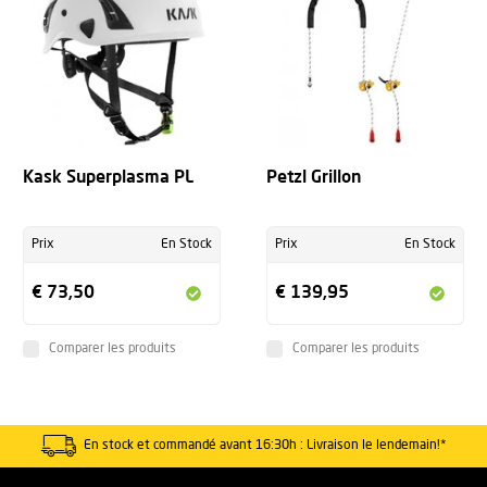
Kask Superplasma PL
Petzl Grillon
Prix
En Stock
Prix
En Stock
€ 73,50
€ 139,95
Comparer les produits
Comparer les produits
En stock et commandé avant 16:30h : Livraison le lendemain!*