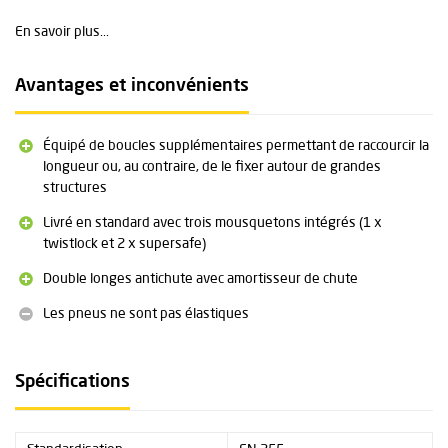
Fabriqué en polyester superweb SAR 25 mm
En savoir plus...
Autres types de crochets disponibles sur demande
Chaque longe de corde est équipée de deux « Clip Loops »
(boucles d'attache)
Avantages et inconvénients
Livré en standard avec une ligne de vie bleue et une ligne de vie
noire, des variantes en orange et/ou entièrement noires sont
disponibles sur demande
Équipé de boucles supplémentaires permettant de raccourcir la
Longueur (mesurée depuis l'œillet de l'absorbeur de chocs
longueur ou, au contraire, de le fixer autour de grandes
jusqu'à l'extrémité de la ligne de vie, sans les mousquetons) : 1,3
structures
m
Poids : 446 grammes (version avec mousquetons Triact-Lock).
Livré en standard avec trois mousquetons intégrés (1 x
Poids maximal de l'utilisateur : 130 kg
twistlock et 2 x supersafe)
Double longes antichute avec amortisseur de chute
Les pneus ne sont pas élastiques
Spécifications