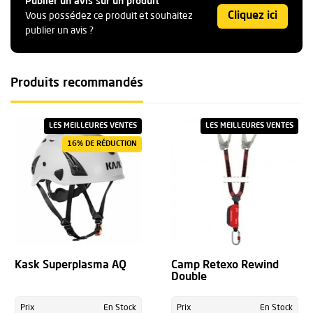
Publier un avis sur un produit
Cliquez ici
Vous possédez ce produit et souhaitez
publier un avis ?
Produits recommandés
LES MEILLEURES VENTES
LES MEILLEURES VENTES
16% DE RÉDUCTION
Kask Superplasma AQ
Camp Retexo Rewind
Double
Prix
En Stock
Prix
En Stock