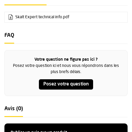
compétent recommandé
Durée de vie maximale du produit : 12 ans après la date de
fabrication (selon conditions d’utilisation)
Skalt Expert technical info.pdf
Durée d’utilisation maximale : 10 ans après la première mise en
service (dans la limite de la durée de vie totale)
Conformité et marquage CE : CE 0598, Organisme notifié SGS
FAQ
Finlande
Normes : EN 361, EN 358, EN 813
Votre question ne figure pas ici ?
Posez votre question ici et nous vous répondrons dans les
plus brefs délais.
Posez votre question
Avis (0)