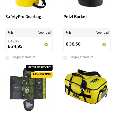
+
SafetyPro Gearbag
Petzl Bucket
Prijs
Voorraad
Prijs
Voorraad
€ 48,95
€ 36,50
€ 34,95
Vergelijk product
Vergelijk product
MEEST VERKOCHT
14% KORTING