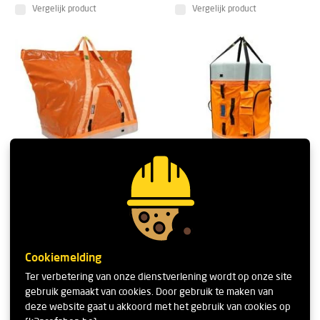
Vergelijk product
Vergelijk product
EMG 5327 Square Tool
EMG 5222 Tool Station
Bag
Lifting Bag
?
Prijs
Voorraad
Prijs
Voorraad
€ 349,95
€ 665,95
Cookiemelding
Ter verbetering van onze dienstverlening wordt op onze site
gebruik gemaakt van cookies. Door gebruik te maken van
Vergelijk product
Vergelijk product
deze website gaat u akkoord met het gebruik van cookies op