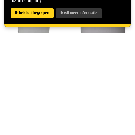
{k2profshop.be}
Ik heb het begrepen
Ik wil meer informatie
EMG 6165 Upright
EMG 6084 Upright
Plastic for 2787
Plastic for 4897
?
Prijs
Voorraad
Prijs
Voorraad
€ 27,95
€ 23,95
Vergelijk product
Vergelijk product