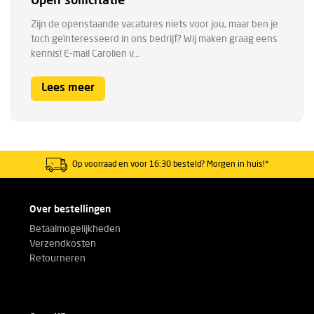
Open sollicitatie
Zijn de openstaande vacatures niets voor jou, maar ben je
toch geïnteresseerd in ons bedrijf? Wij maken graag eens
kennis! E-mail Carolien v...
Lees meer
Op voorraad en voor 16:30 besteld? Morgen in huis!*
Over bestellingen
Betaalmogelijkheden
Verzendkosten
Retourneren