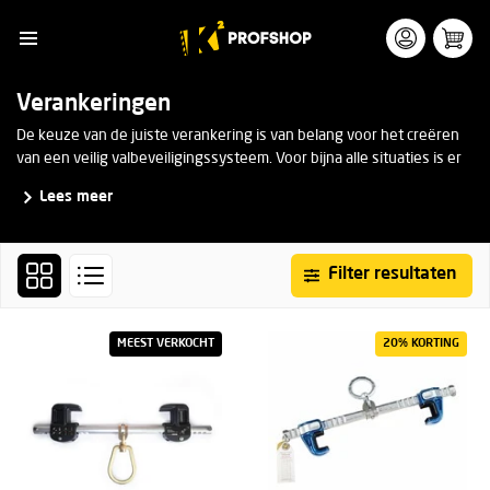
Verankeringen
De keuze van de juiste verankering is van belang voor het creëren
van een veilig valbeveiligingssysteem. Voor bijna alle situaties is er
een passende oplossing beschikbaar, zoals mobiele verankering,
Lees meer
(semi) permanente montage verankering en verankering voor
specifieke doeleinden (bijv. containers en daken).
Filter resultaten
MEEST VERKOCHT
20% KORTING