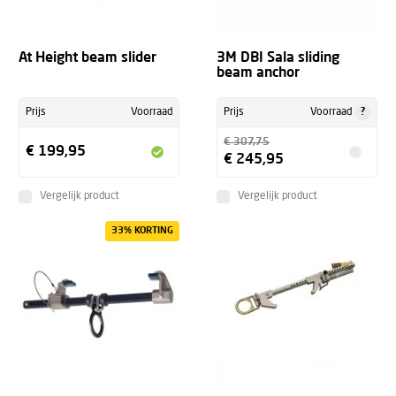
At Height beam slider
3M DBI Sala sliding
beam anchor
?
Prijs
Voorraad
Prijs
Voorraad
€ 307,75
€ 199,95
€ 245,95
Vergelijk product
Vergelijk product
33% KORTING