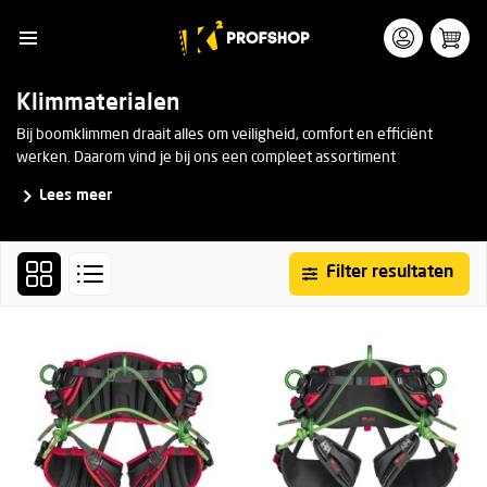
Klimmaterialen
Bij boomklimmen draait alles om veiligheid, comfort en efficiënt
werken. Daarom vind je bij ons een compleet assortiment
klimmaterialen die speciaal zijn ontwikkeld voor professioneel
Lees meer
gebruik. Of je nu op zoek bent naar een stevig klimharnas,
betrouwbare klimlijnen, karabiners of andere accessoires – met de
juiste uitrusting werk je niet alleen veiliger, maar ook een stuk
prettiger.
Filter resultaten