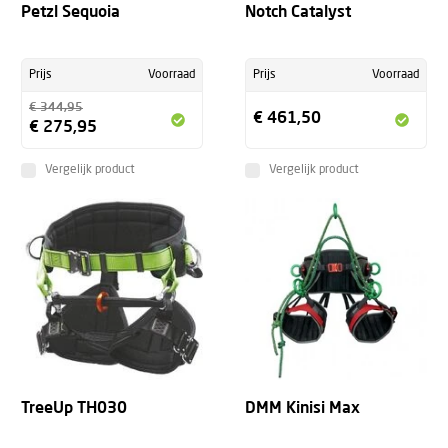
Petzl Sequoia
Notch Catalyst
Prijs
Voorraad
Prijs
Voorraad
€ 344,95
€ 461,50
€ 275,95
Vergelijk product
Vergelijk product
TreeUp TH030
DMM Kinisi Max