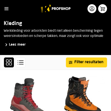
Kleding
Werkkleding voor arboristen biedt niet alleen bescherming tegen
weersinvloeden en scherpe takken, maar zorgt ook voor optimale
bewegingsvrijheid. Of je nu werkt in de boom of op de grond, de
Lees meer
juiste kleding draagt bij aan jouw veiligheid. Hulp nodig bij jouw
keuze? Neem
contact
op voor advies.
Filter resultaten