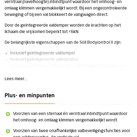
verntraal (navelhoogte) inbindtpunt waardoor het omhoog- en
omlaag klimmen vergemakkelijkt wordt. Bij een ongecontroleerde
beweging of bij een val blokkeert de vangwagen direct.
Door de geïntegreerde valdemper worden de krachten op het
lichaam die vrij komen beperkt tot <6kN.
De belangrijkste eigenschappen van de Söll Bodycontrol II zijn:
Inclusief geïntegreerde valdemper
Inclusief geïntegreerde valindicatror
Voorzien van twee onafhankelijke valbeveiligingsfuncties voor
een achterwaartse- én verticale val
Lees meer...
Voorzien van een sternaal en ventraal inbindtpunt waardoor het
omhoog- en omlaag klimmen vergemakkelijkt wordt (zie
productvideo)
Plus- en minpunten
De maximale valafstand voordat het systeem blokkeert is 140mm
Op een rail die beschikt over bevestigingsgaten is deze maximale
valafstand slechts 70mm
Voorzien van een sternaal én verntraal inbindtpunt waardoor
Het naar beneden trekken van de karabiner activeert de
het omhoog- en omlaag klimmen vergemakkelijkt wordt
veiligheidsblokkering
Standaard voorzien van pictogrammen voor het juist bevestigen
Voorzien van twee onafhankelijke valbeveiligingsfuncties voor
aan het harnas en op de rail