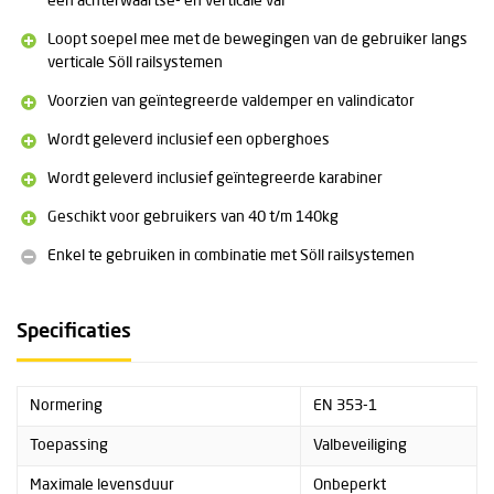
een achterwaartse- én verticale val
Geschikt voor systemen met een hellingsgraad van maximaal
Loopt soepel mee met de bewegingen van de gebruiker langs
-10° tot +15°
verticale Söll railsystemen
Geschikt voor gebruikers van 40 tot 140 kg
Wordt geleverd inclusief een opberghoes
Voorzien van geïntegreerde valdemper en valindicator
Wordt standaard geleverd inclusief karabiner voor bevestiging
aan het harnas, die eenvoudig met één hand (ook met
Wordt geleverd inclusief een opberghoes
handschoenen) bediend kan worden
Wordt geleverd inclusief geïntegreerde karabiner
Op aanvraag kunnen wij meerdere vangwagens van Söll leveren,
neem hiervoor
contact
met ons op
Geschikt voor gebruikers van 40 t/m 140kg
Enkel te gebruiken in combinatie met Söll railsystemen
Specificaties
Normering
EN 353-1
Toepassing
Valbeveiliging
Maximale levensduur
Onbeperkt