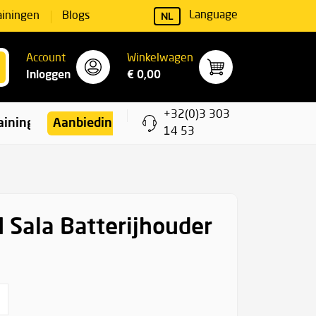
NL
Language
ainingen
Blogs
Account
Winkelwagen
Inloggen
€ 0,00
+32(0)3 303
ainingen
Aanbiedingen
14 53
 Sala Batterijhouder