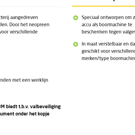
tterij aangedreven
Speciaal ontworpen om 
llen. Door het neopreen
accu als boormachine te
 voor verschillende
beschermen tegen valge
In maat verstelbaar en d
geschikt voor verschillen
merken/type boormachin
inden met een werklijn
 biedt t.b.v. valbeveiliging
cument onder het kopje