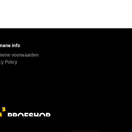
mene info
mene voorwaarden
cy Policy