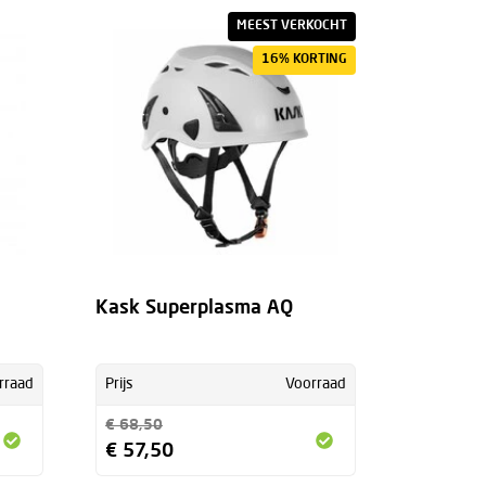
MEEST VERKOCHT
16% KORTING
Kask Superplasma AQ
rraad
Prijs
Voorraad
€ 68,50
€ 57,50