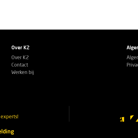
Over K2
Alge
Over K2
Alge
Contact
Priva
Werken bij
experts!
3 14 53
lding