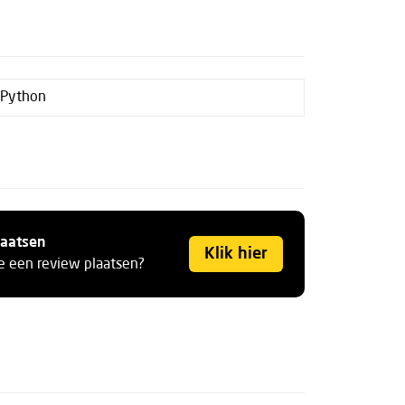
 Python
laatsen
Klik hier
je een review plaatsen?