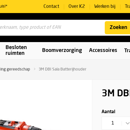
Contact
Over K2
Werken bij
Tr
uis!*
Zoeken
Besloten
Boomverzorging
Accessoires
Tr
ruimten
ging gereedschap
3M DBI Sala Batterijhouder
3M DBI
Aantal
1