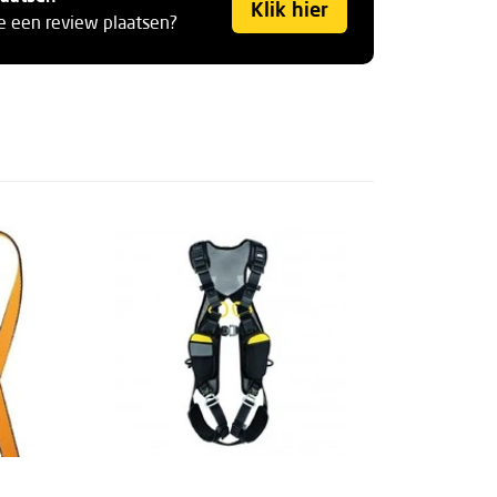
Klik hier
je een review plaatsen?