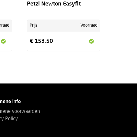
Petzl Newton Easyfit
rraad
Prijs
Voorraad
€ 153,50
mene info
mene voorwaarden
cy Policy