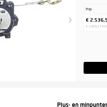
Prijs
€ 2.536,
€ 3.069,17 inc
Plus- en minpunte