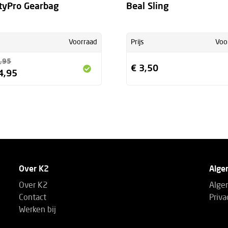
tyPro Gearbag
Beal Sling
Voorraad
Prijs
Voo
,95
€ 3,50
4,95
Over K2
Alge
Over K2
Alge
Contact
Priva
Werken bij