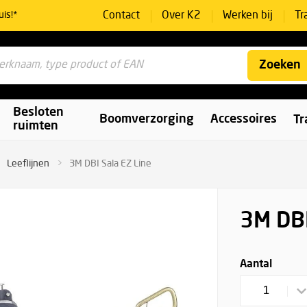
Contact
Over K2
Werken bij
Tr
uis!*
Zoeken
Besloten
Boomverzorging
Accessoires
Tr
ruimten
Leeflijnen
3M DBI Sala EZ Line
3M DBI
Aantal
1