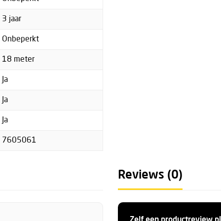
3 jaar
Onbeperkt
18 meter
Ja
Ja
Ja
7605061
Reviews (0)
Zelf een productreview p