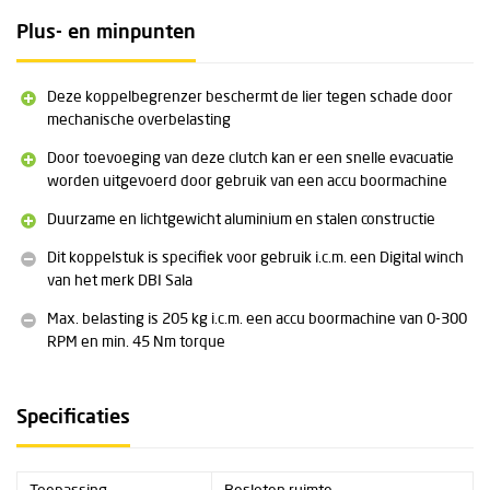
Compact en lichtgewicht
Plus- en minpunten
De 3M DBI Sala Overload Clutch for Power Drive Digital Winch is een
compact ontwerp en weegt minder dan 1 kg door gebruik van
hoofdzakelijk aluminium. De toevoeging van dit product aan de
Deze koppelbegrenzer beschermt de lier tegen schade door
digitale lier (
DBI Sala Digital Winch
) is een pré voor het
mechanische overbelasting
bedieningsgemak.
Door toevoeging van deze clutch kan er een snelle evacuatie
worden uitgevoerd door gebruik van een accu boormachine
Specificaties powertool
De accu boormachine moet voldoen aan de volgende eisen:
Duurzame en lichtgewicht aluminium en stalen constructie
Min. boorkop maat: 13 mm
Dit koppelstuk is specifiek voor gebruik i.c.m. een Digital winch
Max. boor snelheid: 300 RPM (zonder last) > boormachine met
van het merk DBI Sala
vaste snelheid
0-300 RPM (zonder last) > booormachine met
Max. belasting is 205 kg i.c.m. een accu boormachine van 0-300
variabele snelheid
RPM en min. 45 Nm torque
Min. koppel sterkte: 45 Nm
Aanbevolen boormachines vanuit de fabrikant:
Specificaties
Milwaukee Hole Hawg 1675-6
Milwaukee Hol Hawg 1678-20