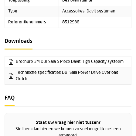
Toepassing
Besloten ruimte
Let op; de accuboormachines mogen alleen gebruikt worden in lage
snelheid (!)
Type
Accessoires, Davit systemen
Specificaties:
Referentienummers
8512936
Gewicht: 0,68 kg
Geschikt voor gebruik op de 9:1 (4 m/min) aandrijfas van de lier
Downloads
Materiaal: combinatie van aluminum en staal
Max. belasting: 204 kg
Brochure 3M DBI Sala 5 Piece Davit High Capacity systeem
De algemene brochure van het 3M DBI Sala Davit systeem
Technische specificaties DBI Sala Power Drive Overload
vindt u terug onderaan deze pagina bij het kopje
Downloads.
Clutch
FAQ
Staat uw vraag hier niet tussen?
Stel hem dan hier en we komen zo snel mogelijk met een
antwoord.