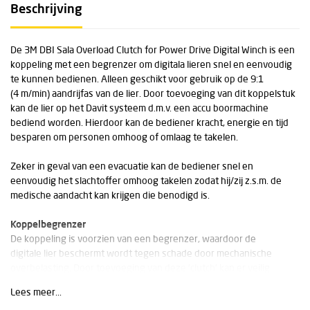
Beschrijving
De 3M DBI Sala Overload Clutch for Power Drive Digital Winch is een
koppeling met een begrenzer om digitala lieren snel en eenvoudig
te kunnen bedienen. Alleen geschikt voor gebruik op de 9:1
(4 m/min) aandrijfas van de lier. Door toevoeging van dit koppelstuk
kan de lier op het Davit systeem d.m.v. een accu boormachine
bediend worden. Hierdoor kan de bediener kracht, energie en tijd
besparen om personen omhoog of omlaag te takelen.
Zeker in geval van een evacuatie kan de bediener snel en
eenvoudig het slachtoffer omhoog takelen zodat hij/zij z.s.m. de
medische aandacht kan krijgen die benodigd is.
Koppelbegrenzer
De koppeling is voorzien van een begrenzer, waardoor de
digitale lier beschermt wordt tegen schade door mechanische
overbelasting. Door toevoeging van deze 'clutch' kan er veilig
gewerkt worden en raakt de bediener niet onnodig vermoeid door
Lees meer...
het handmatig bedienen van de lier.