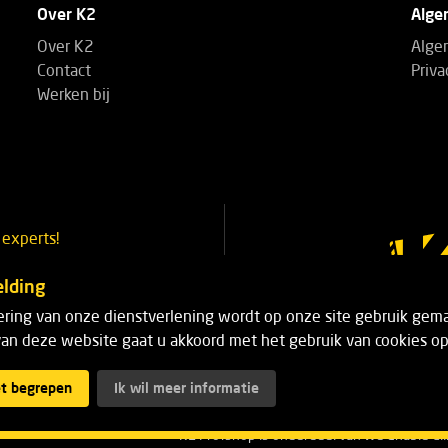
Over K2
Alge
Over K2
Alge
Contact
Priva
Werken bij
experts!
3 14 53
lding
ering van onze dienstverlening wordt op onze site gebruik gema
03 14 53
an deze website gaat u akkoord met het gebruik van cookies op
hop.be
et begrepen
Ik wil meer informatie
K2 Profshop is onderdeel van We Enable Cli