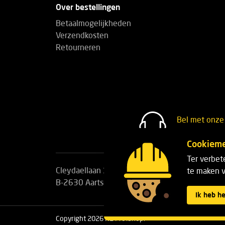
Over bestellingen
Betaalmogelijkheden
Verzendkosten
Retourneren
Bel met onze 
+32(0)3 30
Cookieme
Ter verbet
Cleydaellaan 10 Unit 8
Telefoon:
+32(0)3 3
te maken v
B-2630 Aartselaar
E-mail:
info@k2profs
Ik heb h
Copyright 2026 K2 Profshop.