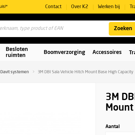
Contact
Over K2
Werken bij
Tr
uis!*
Zoeken
Besloten
Boomverzorging
Accessoires
Tr
ruimten
Davit systemen
3M DBI Sala Vehicle Hitch Mount Base High Capacity
3M DBI
Mount 
Aantal