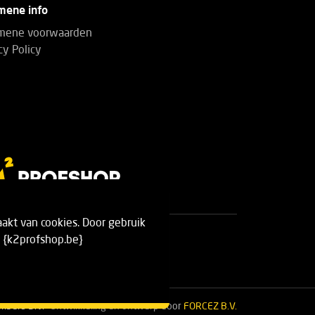
mene info
mene voorwaarden
cy Policy
akt van cookies. Door gebruik
 {k2profshop.be}
mbers B.V.
Ontwikkeling en ontwerp door
FORCEZ B.V.