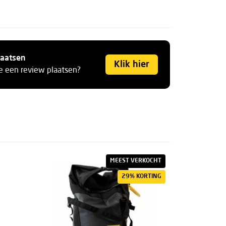
laatsen
Klik hier
je een review plaatsen?
MEEST VERKOCHT
29% KORTING