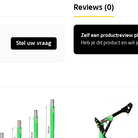
Reviews (0)
ze mastvoet en u weet niet
t
met ons opnemen om de
Zelf een productreview p
Stel uw vraag
Heb je dit product en wil 
 DBI Sala Vehicle Hitch
an deze pagina bij het