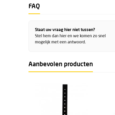
FAQ
Advies
Indien u interesse heeft in de aanschaf van de
exact wat u nodig heeft dan kunt u altijd
contac
mogelijkheden te bespreken.
Staat uw vraag hier niet tussen?
Stel hem dan hier en we komen zo snel
Uitgebreide technische specificaties van de 3M
mogelijk met een antwoord.
Mount Base High Capacity vindt u terug ondera
kopje
Downloads.
Aanbevolen producten