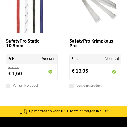
SafetyPro Static
SafetyPro Krimpkous
10,5mm
Pro
Prijs
Voorraad
Prijs
Voorraad
€ 2,25
€ 13,95
€ 1,60
Vergelijk product
Vergelijk product
Op voorraad en voor 16:30 besteld? Morgen in huis!*