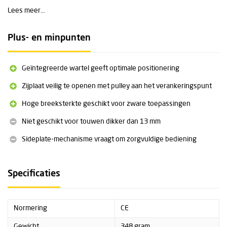
openen terwijl het apparaat aan het anker bevestigd blijft, voor
Lees meer...
extra veiligheid en efficiëntie.
Toelaatbare touwdiameter: 13 mm
Plus- en minpunten
Gewicht: 348 g
Minimale breeksterkte (MBS): 36 kN
Werkbelasting (WLL): 8 kN
Geïntegreerde wartel geeft optimale positionering
Certificering: CE
Zijplaat veilig te openen met pulley aan het verankeringspunt
Uitvoering: verkrijgbaar in oranje en zwart
Geïntegreerde wartel
Hoge breeksterkte geschikt voor zware toepassingen
Uniek sideplate-opening systeem
Niet geschikt voor touwen dikker dan 13 mm
Sideplate-mechanisme vraagt om zorgvuldige bediening
Specificaties
Normering
CE
Gewicht
348 gram